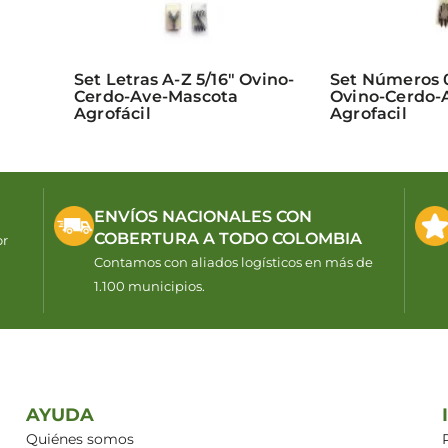
Set Letras A-Z 5/16″ Ovino-
Set Números 0
Cerdo-Ave-Mascota
Ovino-Cerdo-
Agrofácil
Agrofacil
ENVÍOS NACIONALES CON
COBERTURA A TODO COLOMBIA
or
Contamos con aliados logísticos en más de
1.100 municipios.
AYUDA
Quiénes somos