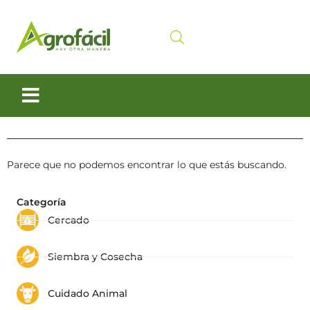
Siembra y Cosecha
Cuidado animal
Parece que no podemos encontrar lo que estás buscando.
Categoría
Cercado
Siembra y Cosecha
Cuidado Animal