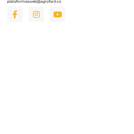
plataformasweb@agrofacil.co