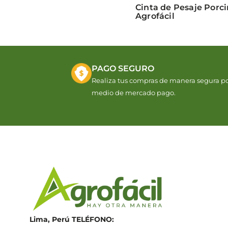
Cinta de Pesaje Porc
Agrofácil
PAGO SEGURO
Realiza tus compras de manera segura p
medio de mercado pago.
Lima, Perú
TELÉFONO: