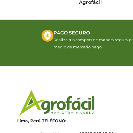
Agrofácil
PAGO SEGURO
Realiza tus compras de manera segura p
medio de mercado pago.
Lima, Perú
TELÉFONO: