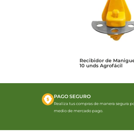
Recibidor de Manigue
10 unds Agrofácil
PAGO SEGURO
Realiza tus compras de manera segura p
medio de mercado pago.