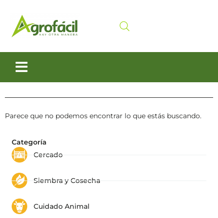
Siembra y Cosecha
Cuidado animal
Parece que no podemos encontrar lo que estás buscando.
Categoría
Cercado
Siembra y Cosecha
Cuidado Animal