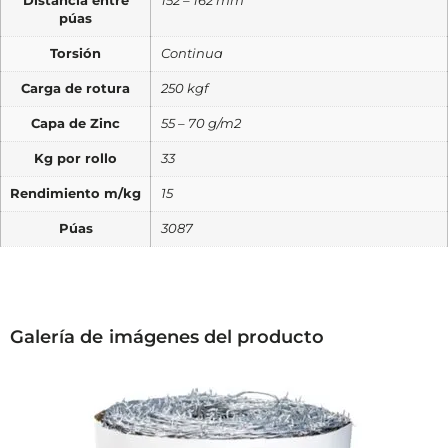
Distancia entre
152 – 162 mm
púas
Torsión
Continua
Carga de rotura
250 kgf
Capa de Zinc
55 – 70 g/m2
Kg por rollo
33
Rendimiento m/kg
15
Púas
3087
Galería de imágenes del producto