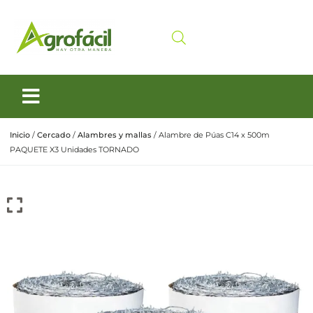
Siembra y Cosecha
Cuidado animal
Inicio
/
Cercado
/
Alambres y mallas
/ Alambre de Púas C14 x 500m
PAQUETE X3 Unidades TORNADO