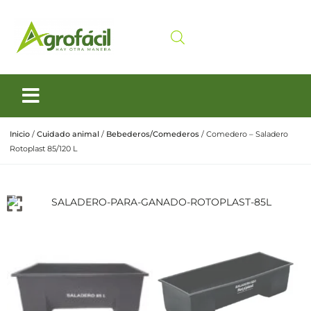
Siembra y Cosecha
Cuidado animal
Inicio
/
Cuidado animal
/
Bebederos/Comederos
/ Comedero – Saladero
Rotoplast 85/120 L