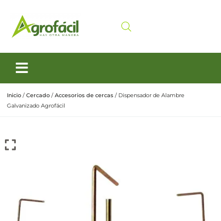
Siembra y Cosecha
Cuidado animal
Inicio
/
Cercado
/
Accesorios de cercas
/ Dispensador de Alambre
Galvanizado Agrofácil