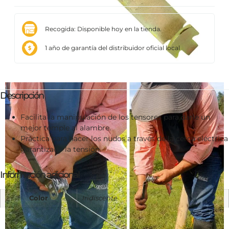
Recogida: Disponible hoy en la tienda.
1 año de garantía del distribuidor oficial local
Descripción
Facilita la manipulación de los tensores para darle un
mejor temple al alambre.
Práctica para hacer los nudos a través de la cerca eléctrica
garantizado la tensión.
Información adicional
Color
Iridiscente