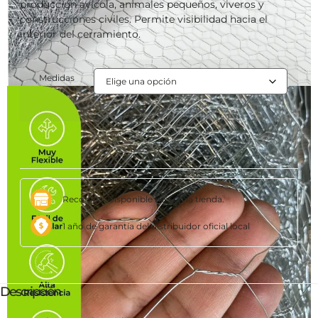
producción avícola, animales pequeños, viveros y
construcciones civiles. Permite visibilidad hacia el
interior del cerramiento.
Medidas
Recogida: Disponible hoy en la tienda.
1 año de garantía del distribuidor oficial local
Descripción