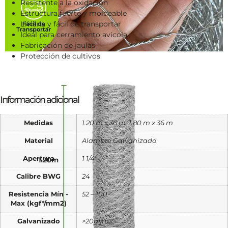
Resistente a la oxidación
Estructura fuerte y moldeable
Liviana y fácil de transportar
Ideal para cerramiento avícola
Fabricación de jaulas
Protección de cultivos
Información adicional
Medidas
1.20 m x 36 m, 1.80 m x 36 m
Material
Alambre Galvanizado
Apertura
1 1/4"
Calibre BWG
24
Resistencia Mín -
52 – 100
Max (kgf*/mm2)
Galvanizado
>20gr/m2