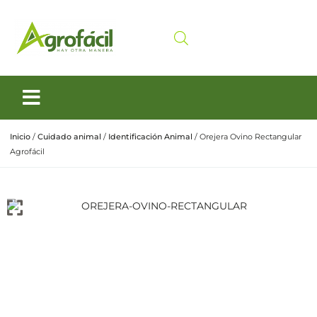
Siembra y Cosecha
Cuidado animal
Inicio
/
Cuidado animal
/
Identificación Animal
/ Orejera Ovino Rectangular
Agrofácil