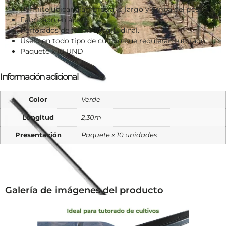
Permite ubicar alambres a lo largo y arriba del poste.
Fabricado en acero.
Perforados de forma longitudinal.
Úselo en todo tipo de cultivo que requieran tutorado.
Paquete x 10 UND
Información adicional
Color
Verde
Longitud
2,30m
Presentación
Paquete x 10 unidades
Galería de imágenes del producto