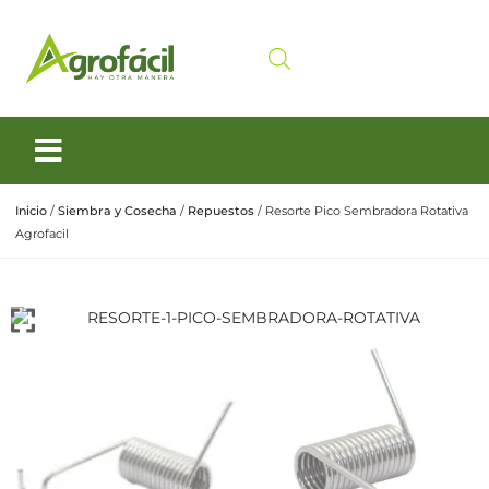
Siembra y Cosecha
Cuidado animal
Inicio
/
Siembra y Cosecha
/
Repuestos
/ Resorte Pico Sembradora Rotativa
Agrofacil