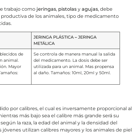
de trabajo como
jeringas
,
pistolas
y
agujas
, debe
pa productiva de los animales, tipo de medicamento
cidas.
JERINGA PLÁSTICA
–
JERINGA
METÁLICA
blecidos de
Se controla de manera manual la salida
n animal.
del medicamento. La dosis debe ser
ión. Mayor
utilizada para un animal. Mas propensa
 Tamaños:
al daño. Tamaños: 10ml, 20ml y 50ml.
do por calibres, el cual es inversamente proporcional al
 mientras más bajo sea el calibre más grande será su
egún la raza, la edad del animal y la densidad del
s jóvenes utilizan calibres mayores y los animales de piel