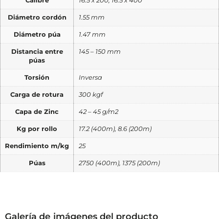
Calibre
16.5 x 200, 16.5 x 400
Diámetro cordón
1.55 mm
Diámetro púa
1.47 mm
Distancia entre
145 – 150 mm
púas
Torsión
Inversa
Carga de rotura
300 kgf
Capa de Zinc
42 – 45 g/m2
Kg por rollo
17.2 (400m), 8.6 (200m)
Rendimiento m/kg
25
Púas
2750 (400m), 1375 (200m)
Galería de imágenes del producto