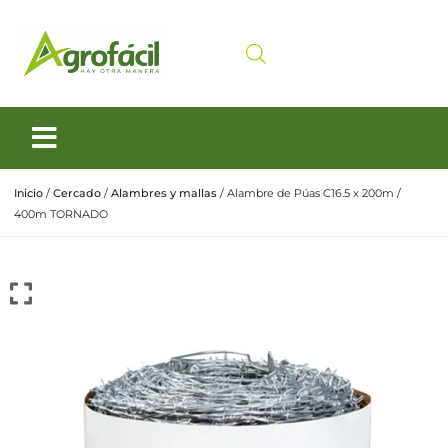
Siembra y Cosecha
Cuidado animal
Inicio
/
Cercado
/
Alambres y mallas
/ Alambre de Púas C16.5 x 200m /
400m TORNADO