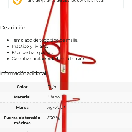
1 año de garantía del distribuidor oficial local
Descripción
Templado de todo tipo de malla.
Práctico y liviano.
Fácil de transportar.
Garantiza uniformidad en la tensión.
Información adicional
Color
Rojo
Material
Hierro
Marca
Agrofácil
Fuerza de tensión
500 kg
máxima