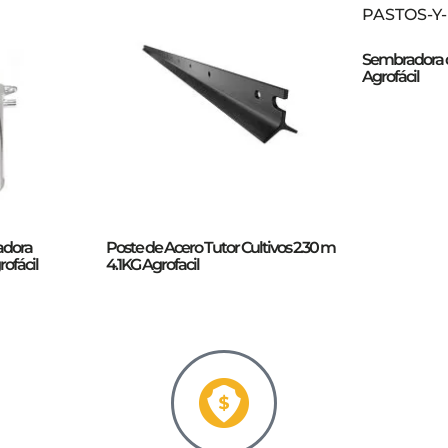
Sembradora d
Agrofácil
adora
Poste de Acero Tutor Cultivos 2.30 m
ofácil
4.1KG Agrofacil