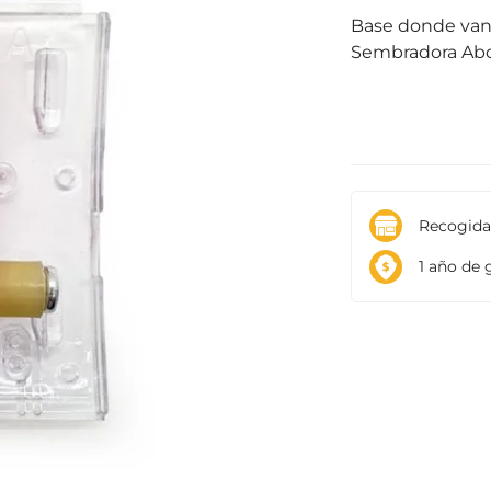
Base donde van 
Sembradora Abo
Recogida:
1 año de g