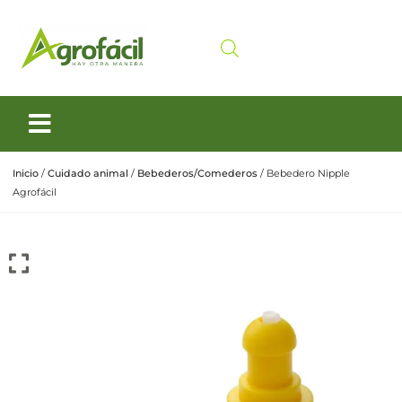
Siembra y Cosecha
Cuidado animal
Inicio
/
Cuidado animal
/
Bebederos/Comederos
/ Bebedero Nipple
Agrofácil