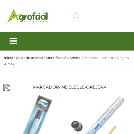
Siembra y Cosecha
Cuidado animal
Inicio
/
Cuidado animal
/
Identificación Animal
/ Marcador Indeleble Orejera
Allflex