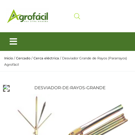
Siembra y Cosecha
Cuidado animal
Inicio
/
Cercado
/
Cerca eléctrica
/ Desviador Grande de Rayos (Pararrayos)
Agrofácil