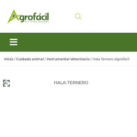
Siembra y Cosecha
Cuidado animal
Inicio
/
Cuidado animal
/
Instrumental Veterinario
/ Hala Ternero Agrofácil