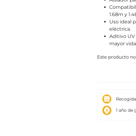
Compatibili
1.68m y 1.
Uso ideal 
eléctrica.
Aditivo UV
mayor vida 
Este producto no
Recogida:
1 año de g