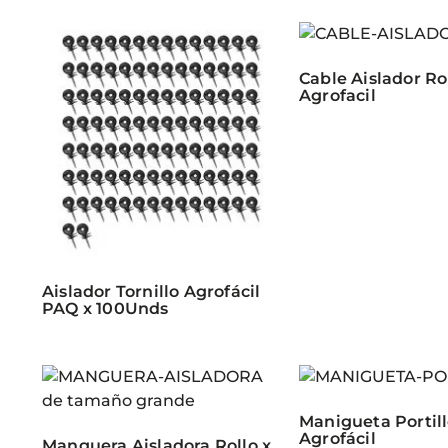
Cable Aislador Ro
Agrofacil
Aislador Tornillo Agrofácil
PAQ x 100Unds
Manigueta Portill
Agrofácil
Manguera Aisladora Rollo x