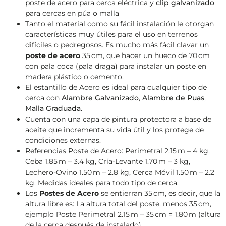
poste de acero para cerca eléctrica y
clip galvanizado
para cercas en púa o malla
Tanto el material como su fácil instalación le otorgan
características muy útiles para el uso en terrenos
difíciles o pedregosos. Es mucho más fácil clavar un
poste de acero
35 cm, que hacer un hueco de 70 cm
con pala coca (pala draga) para instalar un poste en
madera plástico o cemento.
El estantillo de Acero es ideal para cualquier tipo de
cerca con
Alambre Galvanizado
,
Alambre de Puas
,
Malla Graduada.
Cuenta con una capa de pintura protectora a base de
aceite que incrementa su vida útil y los protege de
condiciones externas.
Referencias Poste de Acero: Perimetral 2.15 m – 4 kg,
Ceba 1.85 m – 3.4 kg, Cría-Levante 1.70 m – 3 kg,
Lechero-Ovino 1.50 m – 2.8 kg, Cerca Móvil 1.50 m – 2.2
kg. Medidas ideales para todo tipo de cerca.
Los
Postes de Acero
se entierran 35 cm, es decir, que la
altura libre es: La altura total del poste, menos 35 cm,
ejemplo Poste Perimetral 2.15 m – 35 cm = 1.80 m (altura
de la cerca después de instalado)