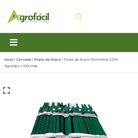
Siembra y Cosecha
Cuidado animal
Inicio
/
Cercado
/
Poste de Acero
/ Poste de Acero Perimetral 2.12m
Agrofácil x 100Unds