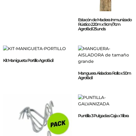
Estacón de Madera Inmunizado
Rústico 2.20m x 9cm/7cm
Agrofácil 25unds
Kit Manigueta Portillo Agrofácil
Manguera Aisladora Rollo x 50m
Agrofácil
Puntilla 3 Pulgadas Caja x 1 libra