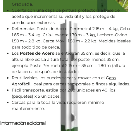
Graduada.
Cuenta con una capa de pintura protectora a base de
aceite que incrementa su vida útil y los protege de
condiciones externas.
Referencias Poste de Acero: Perimetral 2.15 m – 4 kg, Ceba
1.85 m – 3.4 kg, Cría-Levante 1.70 m – 3 kg, Lechero-Ovino
1.50 m – 2.8 kg, Cerca Móvil 1.50 m – 2.2 kg. Medidas ideales
para todo tipo de cerca.
Los
Postes de Acero
se entierran 35 cm, es decir, que la
altura libre es: La altura total del poste, menos 35 cm,
ejemplo Poste Perimetral 2.15 m – 35 cm = 1.80 m (altura
de la cerca después de instalado)
Reutilizables, los puedes sacar y mover con el
G
ato
Agrofácil
, ideal para cercas temporales o fincas alquiladas.
Fácil transporte, estiba por 200 unidades en 40 líos
(paquetes) x 5 unidades.
Cercas para la toda la vida, requieren mínimo
mantenimiento.
Información adicional