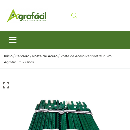
Siembra y Cosecha
Cuidado animal
Inicio
/
Cercado
/
Poste de Acero
/ Poste de Acero Perimetral 2.12m
Agrofácil x 50Unds