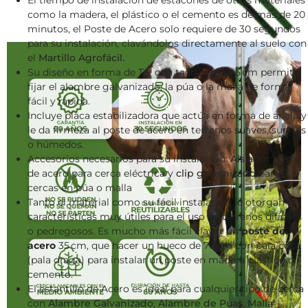
El tiempo de instalación de estacones de otros materiales
como la madera, el plástico o el cemento es de más de 20
minutos, el Poste de Acero solo requiere de 30 segundos
para su instalación, clavándolos directamente al suelo con
el
Martillo Agrofácil.
Su diseño en forma de T y con taches cada 5 cm permite
fijar el alambre galvanizado, la púa o la malla de forma
fácil y rápida.
Incluye placa estabilizadora que actúa en forma de ancla y
le da firmeza al poste de acero en terrenos suaves, sueltos
o húmedos.
Accesorios necesarios para su instalación:
Aislador
poste
de acero para cerca eléctrica y
clip galvanizado
para
cercas en púa o malla
Tanto el material como su fácil instalación le otorgan
características muy útiles para el uso en terrenos difíciles
o pedregosos. Es mucho más fácil clavar un
poste de
acero
35 cm, que hacer un hueco de 70 cm con pala coca
(pala draga) para instalar un poste en madera plástico o
cemento.
El estantillo de Acero es ideal para cualquier tipo de cerca
con
Alambre Galvanizado
,
Alambre de Puas
,
Malla