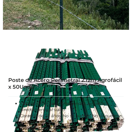
Poste de Acero Perimetral 2.12m Agrofácil
x 50Unds
Instalación en solo 30 segundos, se clavan
directamente al suelo.
Garantía de 20 años. No se pudren, No se queman,
No se parten.
Ideal para cerca electrica ganadera y residencial,