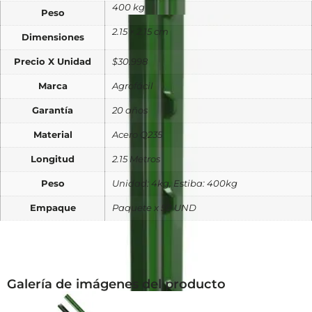
400 kg
Peso
2.15 × 2.15 cm
Dimensiones
Precio X Unidad
$30.998
Marca
Agrofácil
Garantía
20 años
Material
Acero Q235
Longitud
2.15 Metros
Peso
Unidad: 4kg, Estiba: 400kg
Empaque
Paquete x 50 UND
Galería de imágenes del producto