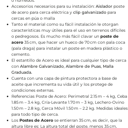
o húmedos.
Accesorios necesarios para su instalación:
Aislador
poste
de acero para cerca eléctrica y
clip galvanizado
para
cercas en púa o malla
Tanto el material como su fácil instalación le otorgan
características muy útiles para el uso en terrenos difíciles
o pedregosos. Es mucho más fácil clavar un
poste de
acero
35 cm, que hacer un hueco de 70 cm con pala coca
(pala draga) para instalar un poste en madera plástico o
cemento.
El estantillo de Acero es ideal para cualquier tipo de cerca
con
Alambre Galvanizado
,
Alambre de Puas
,
Malla
Graduada.
Cuenta con una capa de pintura protectora a base de
aceite que incrementa su vida útil y los protege de
condiciones externas.
Referencias Poste de Acero: Perimetral 2.15 m – 4 kg, Ceba
1.85 m – 3.4 kg, Cría-Levante 1.70 m – 3 kg, Lechero-Ovino
1.50 m – 2.8 kg, Cerca Móvil 1.50 m – 2.2 kg. Medidas ideales
para todo tipo de cerca.
Los
Postes de Acero
se entierran 35 cm, es decir, que la
altura libre es: La altura total del poste, menos 35 cm,