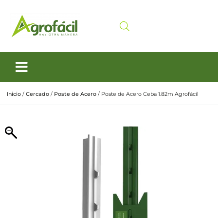
Siembra y Cosecha
Cuidado animal
Inicio
/
Cercado
/
Poste de Acero
/ Poste de Acero Ceba 1.82m Agrofácil