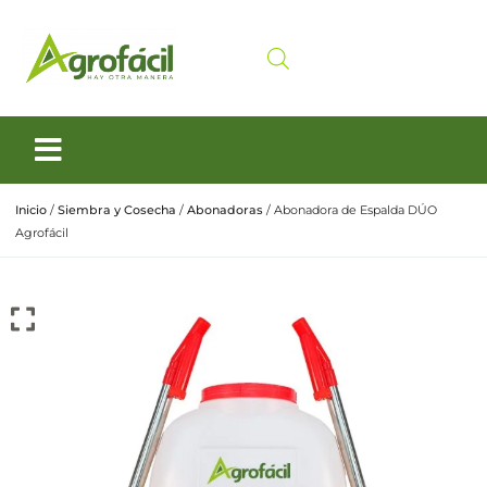
Siembra y Cosecha
Cuidado animal
Inicio
/
Siembra y Cosecha
/
Abonadoras
/ Abonadora de Espalda DÚO
Agrofácil