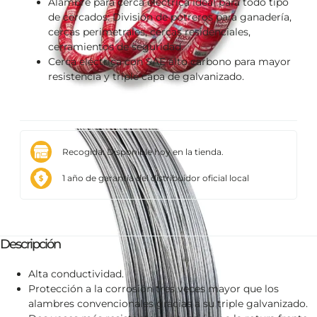
Alambre para cerca eléctrica ideal para todo tipo
de cercados: División de potreros para ganadería,
cercas perimetrales, cercas residenciales,
cerramientos de seguridad.
Cerca eléctrica con SAE alto carbono para mayor
resistencia y triple capa de galvanizado.
Recogida: Disponible hoy en la tienda.
1 año de garantía del distribuidor oficial local
Descripción
Alta conductividad.
Protección a la corrosión tres veces mayor que los
alambres convencionales gracias a su triple galvanizado.