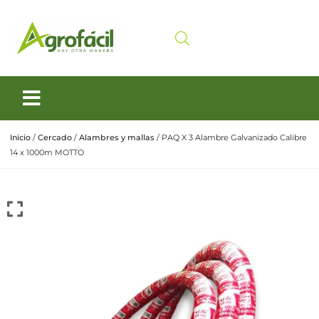
Siembra y Cosecha
Cuidado animal
Inicio
/
Cercado
/
Alambres y mallas
/ PAQ X 3 Alambre Galvanizado Calibre
14 x 1000m MOTTO