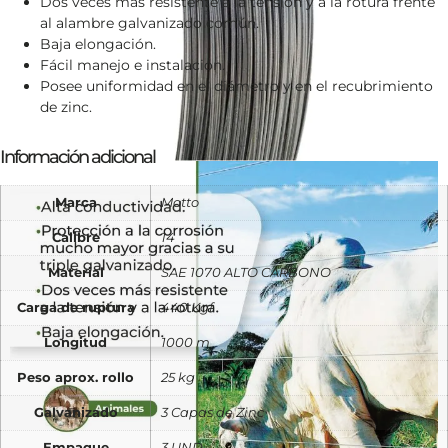
Dos veces más resistente a la tensión y a la rotura frente
al alambre galvanizado común.
Baja elongación.
Fácil manejo e instalación.
Posee uniformidad en el diámetro y en el recubrimiento
de zinc.
Información adicional
Marca
Motto
Calibre
14
Material
SAE 1070 ALTO CARBONO
Carga de ruptura
440 Kgf
Longitud
1000 m
Peso aprox. rollo
25 kg
Galvanizado
3 Capas de Zinc
Empaque
3 UND