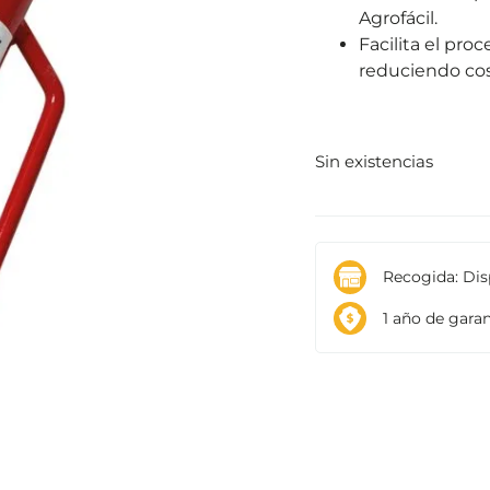
Agrofácil.
Facilita el pro
reduciendo cos
Sin existencias
Recogida: Disp
1 año de garant